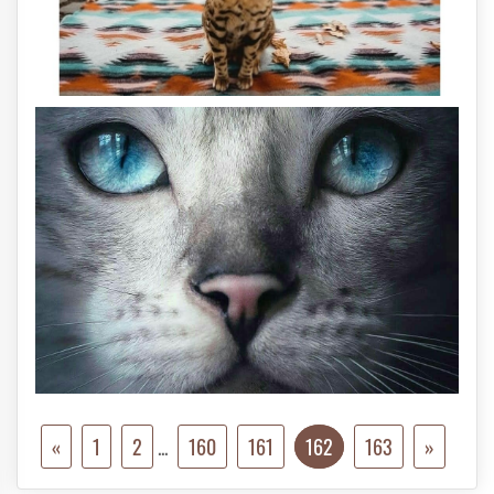
«
1
2
...
160
161
162
163
»