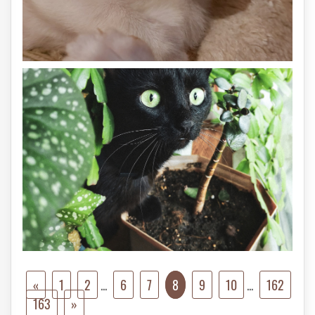
«
1
2
...
6
7
8
9
10
...
162
163
»