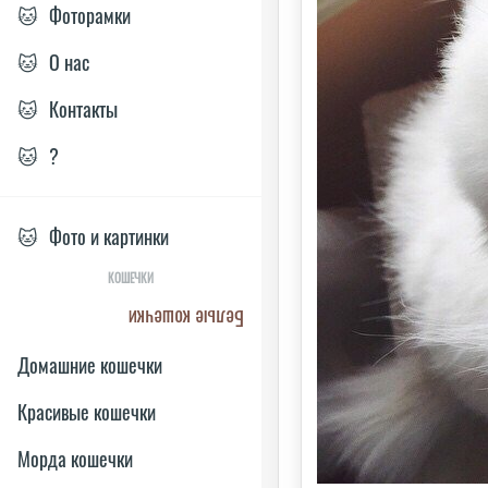
🐱
Фоторамки
🐱
О нас
🐱
Контакты
🐱
?
🐱
Фото и картинки
КОШЕЧКИ
Белые кошечки
Домашние кошечки
Красивые кошечки
Морда кошечки