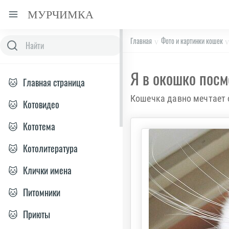
МУРЧИМКА
Главная
Фото и картинки кошек
Я в окошко посм
🐱
Главная страница
Кошечка давно мечтает о
🐱
Котовидео
🐱
Кототема
🐱
Котолитература
🐱
Клички имена
🐱
Питомники
🐱
Приюты