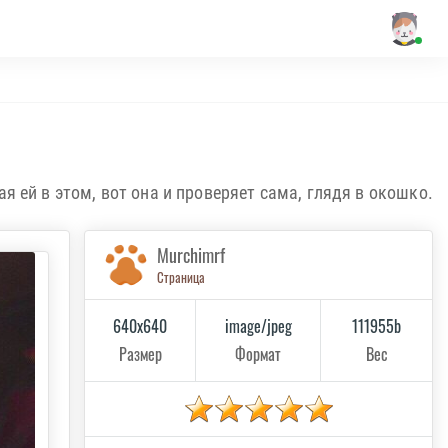
я ей в этом, вот она и проверяет сама, глядя в окошко.
Murchimrf
Страница
640x640
image/jpeg
111955b
Размер
Формат
Вес