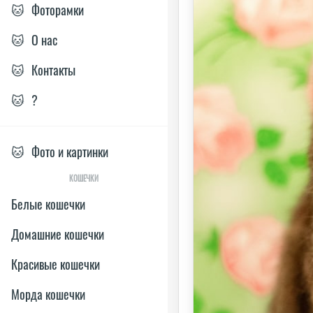
🐱
Фоторамки
🐱
О нас
🐱
Контакты
🐱
?
🐱
Фото и картинки
КОШЕЧКИ
Белые кошечки
Домашние кошечки
Красивые кошечки
Морда кошечки