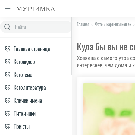
МУРЧИМКА
Главная
Фото и картинки кошек
Куда бы вы не с
🐱
Главная страница
Хозяева с самого утра с
🐱
Котовидео
интереснее, чем дома и 
🐱
Кототема
🐱
Котолитература
🐱
Клички имена
🐱
Питомники
🐱
Приюты