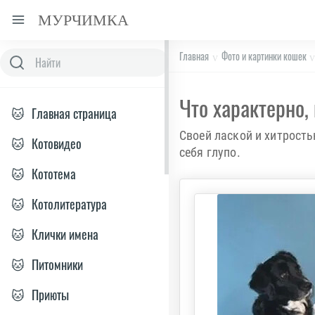
МУРЧИМКА
Главная
Фото и картинки кошек
Что характерно,
🐱
Главная страница
Своей лаской и хитрость
🐱
Котовидео
себя глупо.
🐱
Кототема
🐱
Котолитература
🐱
Клички имена
🐱
Питомники
🐱
Приюты