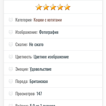
🐱
Категория:
Кошки с котятами
🐱
Изображение:
Фотография
🐱
Сжатие:
Не сжато
🐱
Цветность:
Цветное изображение
🐱
Эмоция:
Удовольствие
🐱
Порода:
Британская
🐱
Просмотров:
147
🐱
Рейтинг:
5.0 из 1 голосов