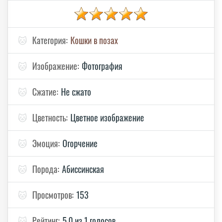
🐱
Категория:
Кошки в позах
🐱
Изображение:
Фотография
🐱
Сжатие:
Не сжато
🐱
Цветность:
Цветное изображение
🐱
Эмоция:
Огорчение
🐱
Порода:
Абиссинская
🐱
Просмотров:
153
🐱
Рейтинг:
5.0 из 1 голосов