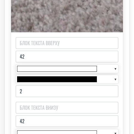
▼
▼
▼