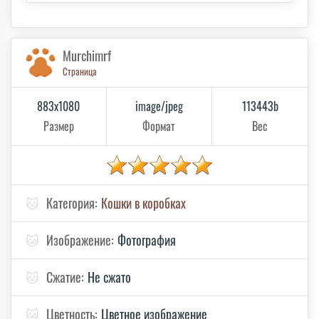
Murchimrf
Страница
883x1080
image/jpeg
113443b
Размер
Формат
Вес
🐱
Категория:
Кошки в коробках
🐱
Изображение:
Фотография
🐱
Сжатие:
Не сжато
🐱
Цветность:
Цветное изображение