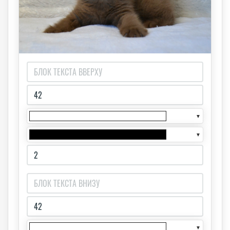
▼
▼
▼