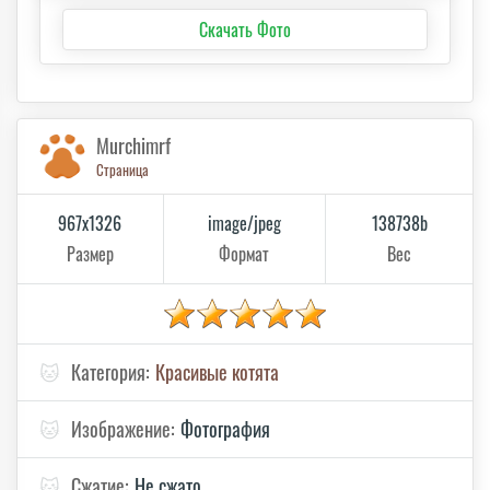
Скачать Фото
Murchimrf
Страница
967x1326
image/jpeg
138738b
Размер
Формат
Вес
🐱
Категория:
Красивые котята
🐱
Изображение:
Фотография
🐱
Сжатие:
Не сжато