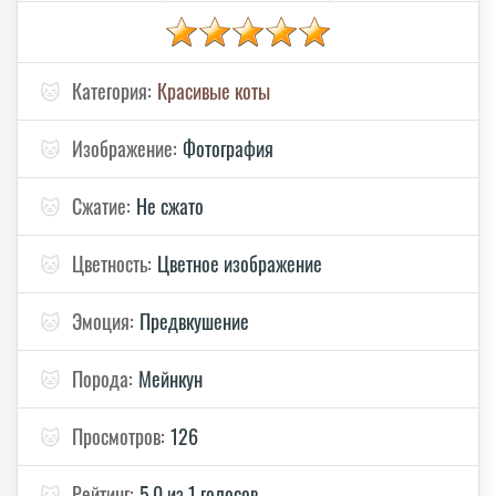
🐱
Категория:
Красивые коты
🐱
Изображение:
Фотография
🐱
Сжатие:
Не сжато
🐱
Цветность:
Цветное изображение
🐱
Эмоция:
Предвкушение
🐱
Порода:
Мейнкун
🐱
Просмотров:
126
🐱
Рейтинг:
5.0 из 1 голосов