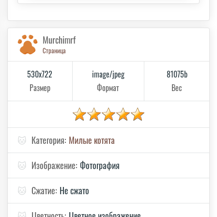
Murchimrf
Страница
530x722
image/jpeg
81075b
Размер
Формат
Вес
🐱
Категория:
Милые котята
🐱
Изображение:
Фотография
🐱
Сжатие:
Не сжато
🐱
Цветность:
Цветное изображение