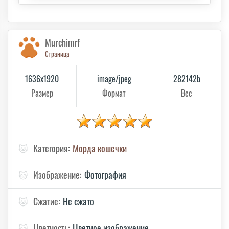
Murchimrf
Страница
1636x1920
image/jpeg
282142b
Размер
Формат
Вес
🐱
Категория:
Морда кошечки
🐱
Изображение:
Фотография
🐱
Сжатие:
Не сжато
🐱
Цветность:
Цветное изображение