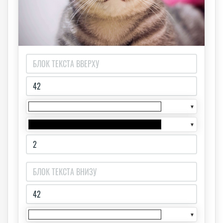
▼
▼
▼