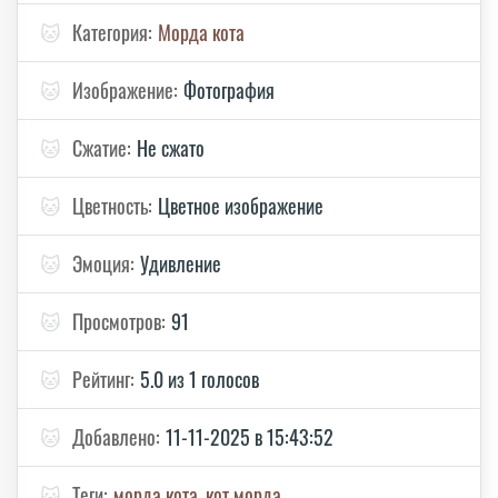
🐱
Категория:
Морда кота
🐱
Изображение:
Фотография
🐱
Сжатие:
Не сжато
🐱
Цветность:
Цветное изображение
🐱
Эмоция:
Удивление
🐱
Просмотров:
91
🐱
Рейтинг:
5.0 из 1 голосов
🐱
Добавлено:
11-11-2025 в 15:43:52
🐱
Теги:
морда кота
,
кот морда