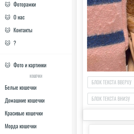
🐱
Фоторамки
🐱
О нас
🐱
Контакты
🐱
?
🐱
Фото и картинки
КОШЕЧКИ
Белые кошечки
Домашние кошечки
Красивые кошечки
Морда кошечки