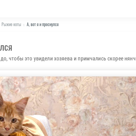
Рыжие коты
А, вот я и проснулся
улся
адо, чтобы это увидели хозяева и примчались скорее нян