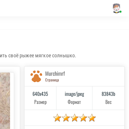
чить своё рыжее мягкое солнышко.
Murchimrf
Страница
640x435
image/jpeg
83843b
Размер
Формат
Вес