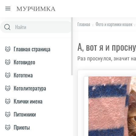
МУРЧИМКА
Главная
Фото и картинки кошек
А, вот я и просн
🐱
Главная страница
Раз проснулся, значит н
🐱
Котовидео
🐱
Кототема
🐱
Котолитература
🐱
Клички имена
🐱
Питомники
🐱
Приюты