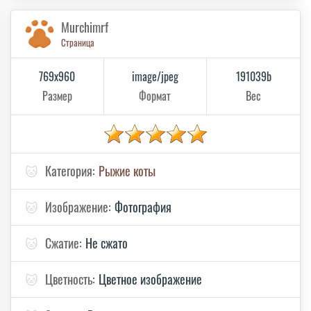
Murchimrf
Страница
769x960
image/jpeg
191039b
Размер
Формат
Вес
🐱
Категория:
Рыжие коты
🐱
Изображение:
Фотография
🐱
Сжатие:
Не сжато
🐱
Цветность:
Цветное изображение