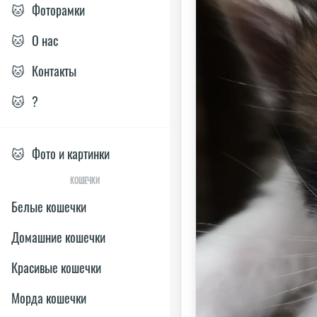
🐱
Фоторамки
🐱
О нас
🐱
Контакты
🐱
?
🐱
Фото и картинки
КОШЕЧКИ
Белые кошечки
Домашние кошечки
Красивые кошечки
Морда кошечки