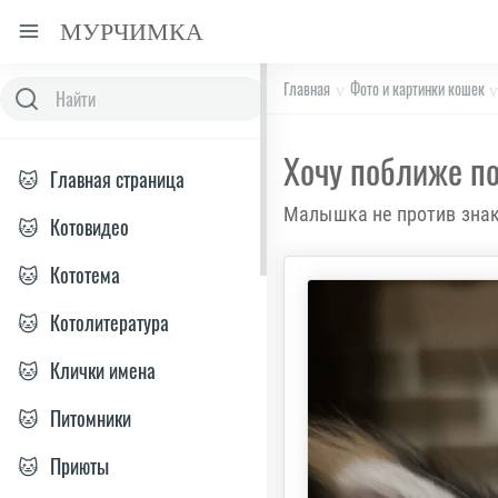
МУРЧИМКА
Главная
Фото и картинки кошек
Хочу поближе п
🐱
Главная страница
Малышка не против знак
🐱
Котовидео
🐱
Кототема
🐱
Котолитература
🐱
Клички имена
🐱
Питомники
🐱
Приюты