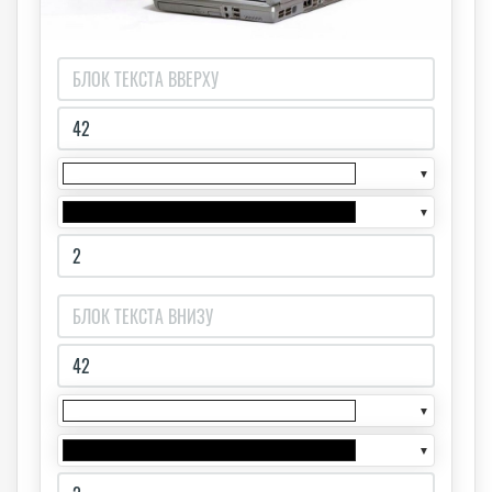
▼
▼
▼
▼