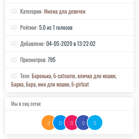
🐱
Категория:
Имена для девочек
🐱
Рейтинг:
5.0 из 1 голосов
🐱
Добавлено:
04-05-2020 в 13:22:02
🐱
Просмотров:
795
🐱
Теги:
Баронька
,
б-catname
,
кличка для кошки
,
Барка
,
бара
,
имя для кошки
,
б-girlcat
Мы в соц сетях