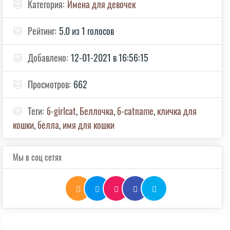
🐱
Категория:
Имена для девочек
🐱
Рейтинг:
5.0 из 1 голосов
🐱
Добавлено:
12-01-2021 в 16:56:15
🐱
Просмотров:
662
🐱
Теги:
б-girlcat
,
Беллочка
,
б-catname
,
кличка для
кошки
,
белла
,
имя для кошки
Мы в соц сетях