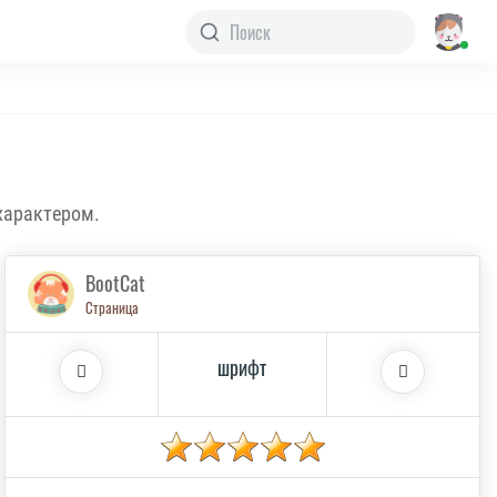
характером.
BootCat
Страница
шрифт