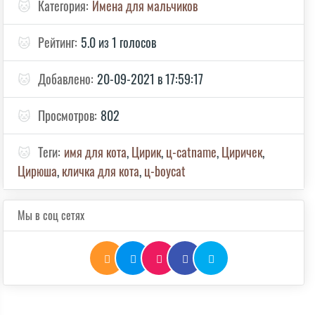
🐱
Категория:
Имена для мальчиков
🐱
Рейтинг:
5.0 из 1 голосов
🐱
Добавлено:
20-09-2021 в 17:59:17
🐱
Просмотров:
802
🐱
Теги:
имя для кота
,
Цирик
,
ц-catname
,
Циричек
,
Цирюша
,
кличка для кота
,
ц-boycat
Мы в соц сетях