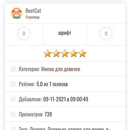
BootCat
Страница
шрифт
🐱
Категория:
Имена для девочек
🐱
Рейтинг:
5.0 из 1 голосов
🐱
Добавлено:
09-11-2021 в 09:00:49
🐱
Просмотров:
739
🐱
Теги:
Ляляша
,
Ляленька
,
кличка для кошки
,
л-