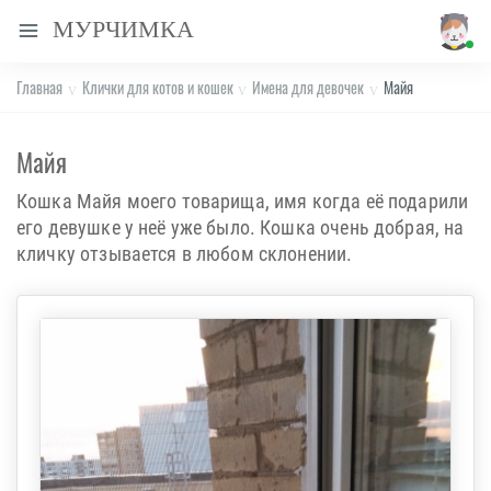
МУРЧИМКА
Главная
Клички для котов и кошек
Имена для девочек
Майя
Майя
Кошка Майя моего товарища, имя когда её подарили
его девушке у неё уже было. Кошка очень добрая, на
кличку отзывается в любом склонении.