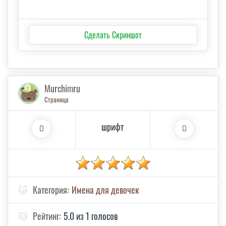
Сделать Скриншот
Murchimru
Страница
шрифт
🐱
Категория:
Имена для девочек
🐱
Рейтинг:
5.0 из 1 голосов