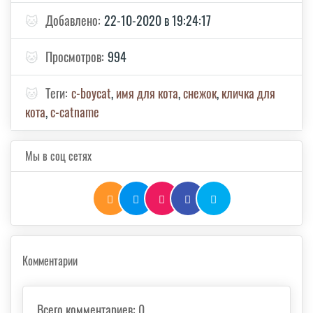
🐱
Добавлено:
22-10-2020 в 19:24:17
🐱
Просмотров:
994
🐱
Теги:
с-boycat
,
имя для кота
,
снежок
,
кличка для
кота
,
с-catname
Мы в соц сетях
Комментарии
Всего комментариев
:
0