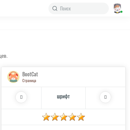
цев.
BootCat
Страница
шрифт