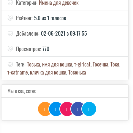
🐱
Категория:
Имена для девочек
🐱
Рейтинг:
5.0 из 1 голосов
🐱
Добавлено:
02-06-2021 в 09:17:55
🐱
Просмотров:
770
🐱
Теги:
Тоська
,
имя для кошки
,
т-girlcat
,
Тосечка
,
Тося
,
т-catname
,
кличка для кошки
,
Тосенька
Мы в соц сетях