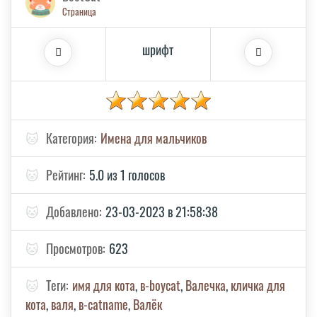
Страница
шрифт
🐱
Категория:
Имена для мальчиков
🐱
Рейтинг:
5.0 из 1 голосов
🐱
Добавлено:
23-03-2023 в 21:58:38
🐱
Просмотров:
623
🐱
Теги:
имя для кота
,
в-boycat
,
Валечка
,
кличка для
кота
,
валя
,
в-catname
,
Валёк