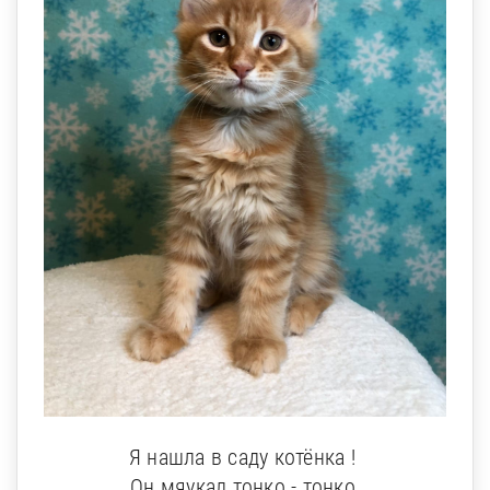
Я нашла в саду котёнка !
Он мяукал тонко - тонко,