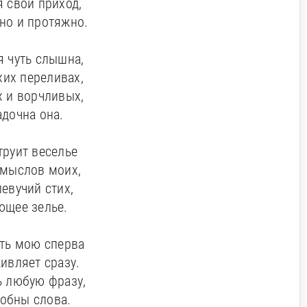
я свой приход,
но и протяжно.
я чуть слышна,
хих переливах,
 и ворчливых,
адочна она.
труит веселье
омыслов моих,
евучий стих,
ющее зелье.
ть мою сперва
ивляет сразу.
ь любую фразу,
добны слова.