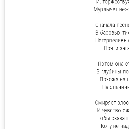
И, торжеству
Мурлычет неж
Сначала песн
В басовых ти
Нетерпеливых
Почти заг
Потом она с
В глубины п
Похожа на п
На опьяня
Смиряет злос
И чувство ож
Чтобы сказат
Коту не на