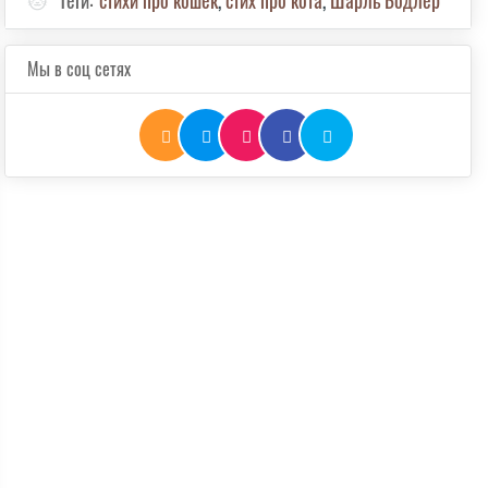
🐱
Теги:
стихи про кошек
,
стих про кота
,
Шарль Бодлер
Мы в соц сетях