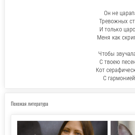
Он не царап
Тревожных ст
И только цар
Меня как скрип
Чтобы звучала
С твоею песе
Кот серафичес
С гармонией
Похожая литература