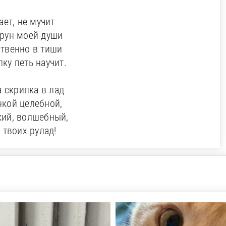
ает, не мучит
рун моей души
ственно в тиши
ку петь научит.
 скрипка в лад
нкой целебной,
кий, волшебный,
 твоих рулад!