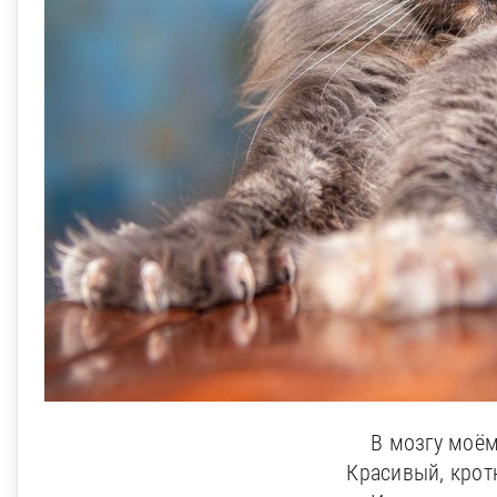
В мозгу моём
Красивый, крот