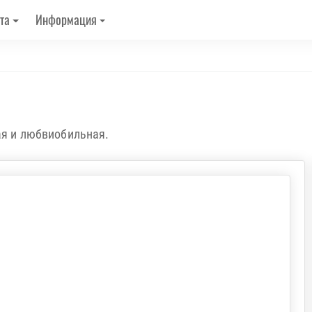
та
Информация
ая и любвиобильная.