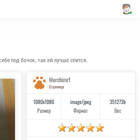
ебе под бочок, так ей лучше спится.
Murchimrf
Страница
1080x1080
image/jpeg
351273b
Размер
Формат
Вес