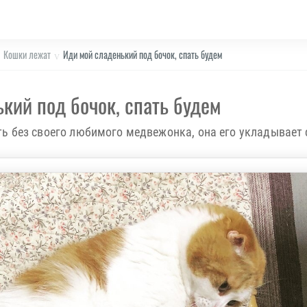
Кошки лежат
Иди мой сладенький под бочок, спать будем
кий под бочок, спать будем
ь без своего любимого медвежонка, она его укладывает с