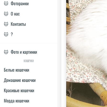
🐱
Фоторамки
🐱
О нас
🐱
Контакты
🐱
?
🐱
Фото и картинки
КОШЕЧКИ
Белые кошечки
Домашние кошечки
Красивые кошечки
Морда кошечки