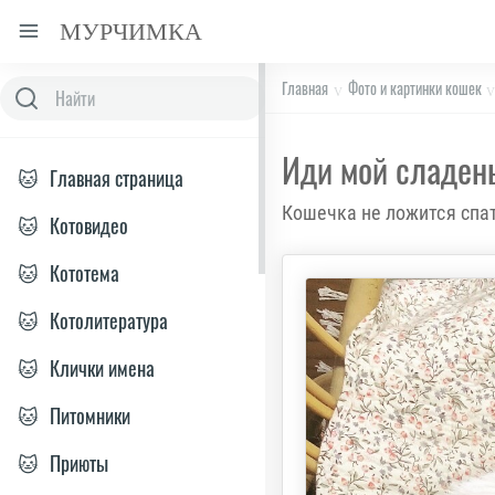
МУРЧИМКА
Главная
Фото и картинки кошек
Иди мой сладень
🐱
Главная страница
Кошечка не ложится спат
🐱
Котовидео
🐱
Кототема
🐱
Котолитература
🐱
Клички имена
🐱
Питомники
🐱
Приюты