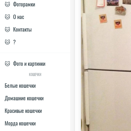
🐱
Фоторамки
🐱
О нас
🐱
Контакты
🐱
?
🐱
Фото и картинки
КОШЕЧКИ
Белые кошечки
Домашние кошечки
Красивые кошечки
Морда кошечки