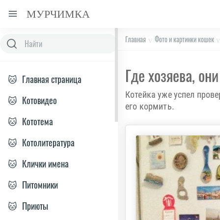
МУРЧИМКА
Главная
Фото и картинки кошек
Где хозяева, он
🐱
Главная страница
Котейка уже успел провер
🐱
Котовидео
его кормить.
🐱
Кототема
🐱
Котолитература
🐱
Клички имена
🐱
Питомники
🐱
Приюты