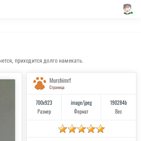
чется, приходится долго намекать.
Murchimrf
Страница
700x923
image/jpeg
190284b
Размер
Формат
Вес