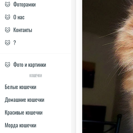
🐱
Фоторамки
🐱
О нас
🐱
Контакты
🐱
?
🐱
Фото и картинки
КОШЕЧКИ
Белые кошечки
Домашние кошечки
Красивые кошечки
Морда кошечки