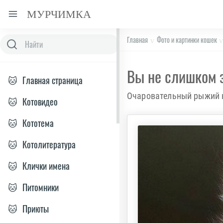
МУРЧИМКА
Главная
Фото и картинки кошек
Вы не слишком з
🐱
Главная страница
Очаровательный рыжий ко
🐱
Котовидео
🐱
Кототема
🐱
Котолитература
🐱
Клички имена
🐱
Питомники
🐱
Приюты