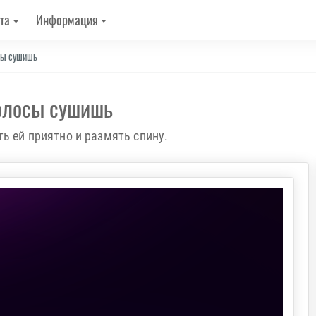
та
Информация
сы сушишь
волосы сушишь
ть ей приятно и размять спину.