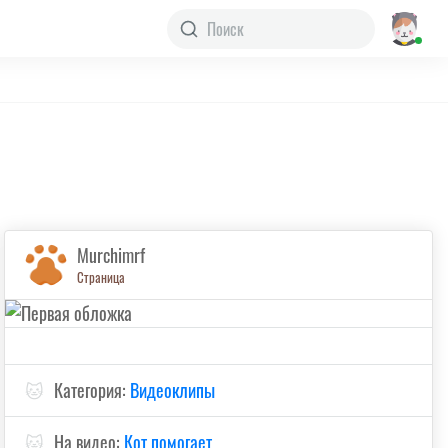
Murchimrf
Страница
🐱
Категория:
Видеоклипы
🐱
На видео:
Кот помогает